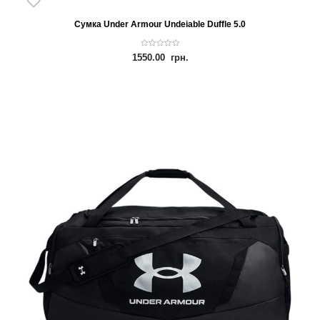
Сумка Under Armour Undeiable Duffle 5.0
0
1550.00
грн.
o
u
t
o
f
5