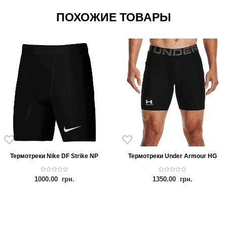
ПОХОЖИЕ ТОВАРЫ
Термотреки Nike DF Strike NP
Термотреки Under Armour HG
0
0
1000.00
грн.
1350.00
грн.
o
o
u
u
t
t
o
o
f
f
5
5