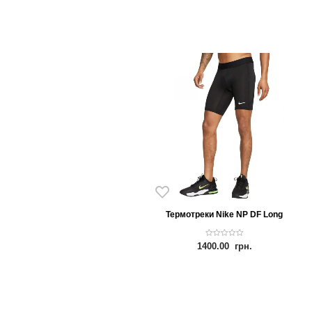
Термотреки Nike NP DF Long
0
1400.00
грн.
o
u
t
o
f
5