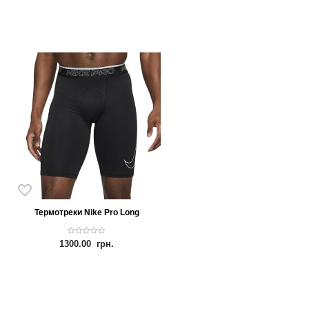
Термотреки Nike Pro Long
0
1300.00
грн.
o
u
t
o
f
5