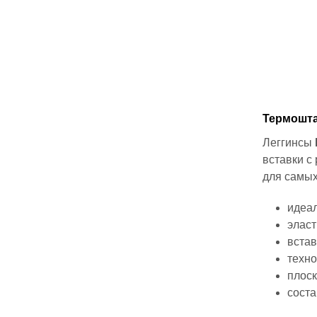
Термошта
Леггинсы
вставки с
для самых
идеал
эласт
встав
техн
плос
соста