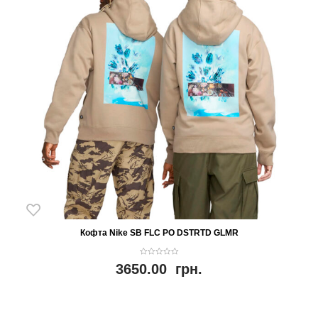
Кофта Nike SB FLC PO DSTRTD GLMR
0
3650.00
грн.
o
u
t
o
f
5