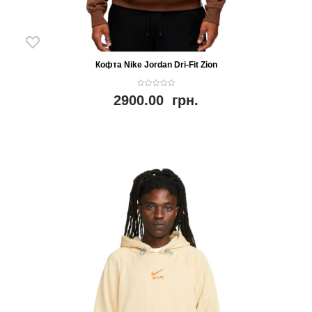
Кофта Nike Jordan Dri-Fit Zion
0
2900.00
грн.
o
u
t
o
f
5