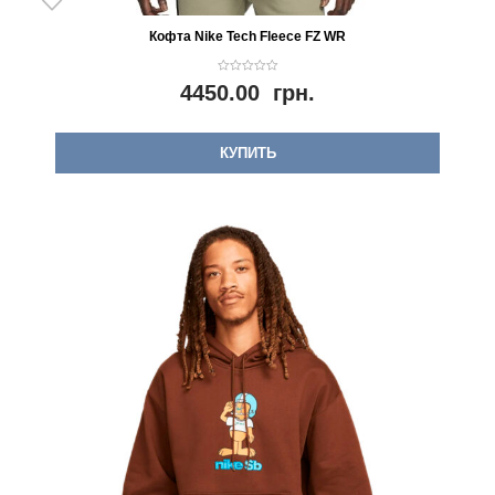
Кофта Nike Tech Fleece FZ WR
0
4450.00
грн.
o
u
t
o
f
5
КУПИТЬ