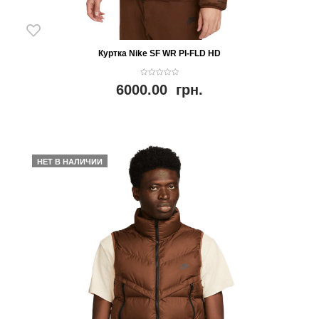
Куртка Nike SF WR Pl-FLD HD
0
6000.00
грн.
o
u
t
o
f
5
НЕТ В НАЛИЧИИ