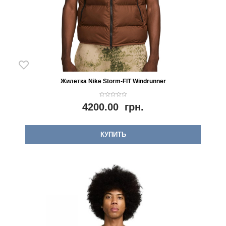
Жилетка Nike Storm-FIT Windrunner
0
4200.00
грн.
o
u
t
o
f
5
КУПИТЬ