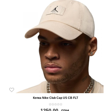
Кепка Nike Club Cap US CB FLT
0
1250.00
грн.
o