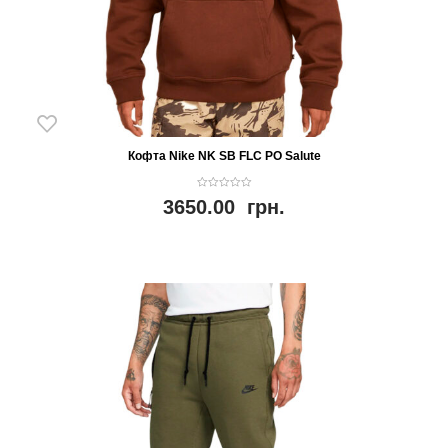
Кофта Nike NK SB FLC PO Salute
0
3650.00
грн.
o
u
t
o
f
5