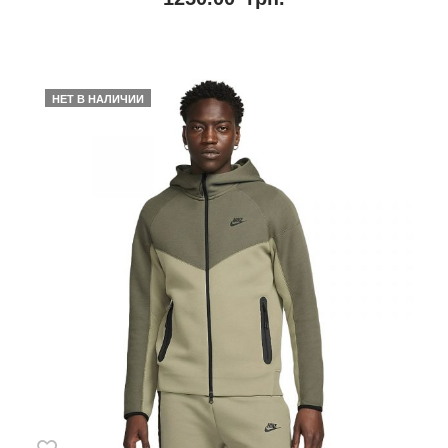
u
t
o
f
5
НЕТ В НАЛИЧИИ