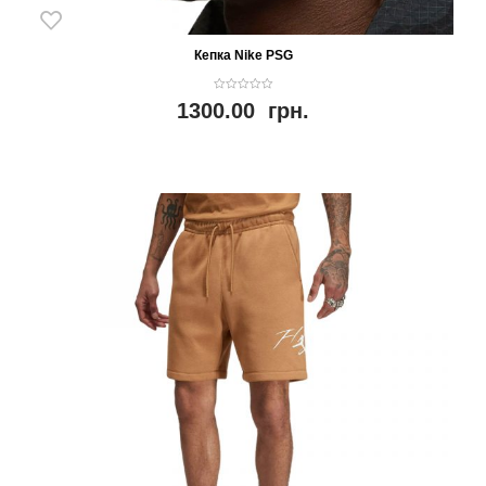
Кепка Nike PSG
0
1300.00
грн.
o
u
t
o
f
5