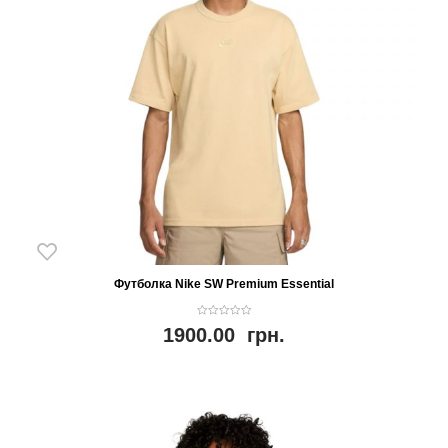
Футболка Nike SW Premium Essential
0
1900.00
грн.
o
u
t
o
f
5