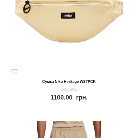
Сумка Nike Heritage WSTPCK
0
1100.00
грн.
o
u
t
o
f
5