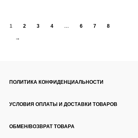
o
f
5
1
2
3
4
…
6
7
8
→
ПОЛИТИКА КОНФИДЕНЦИАЛЬНОСТИ
УСЛОВИЯ ОПЛАТЫ И ДОСТАВКИ ТОВАРОВ
ОБМЕН/ВОЗВРАТ ТОВАРА