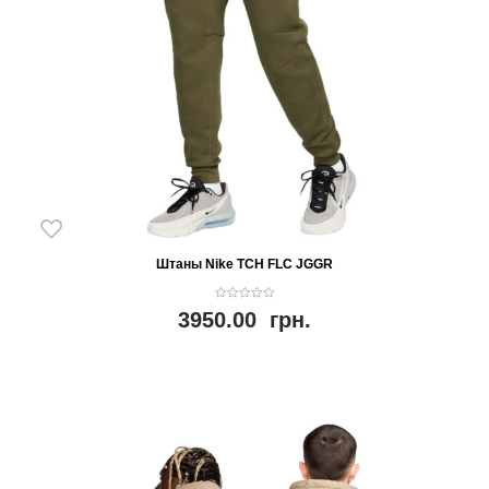
Штаны Nike TCH FLC JGGR
0
3950.00
грн.
o
u
t
o
f
5