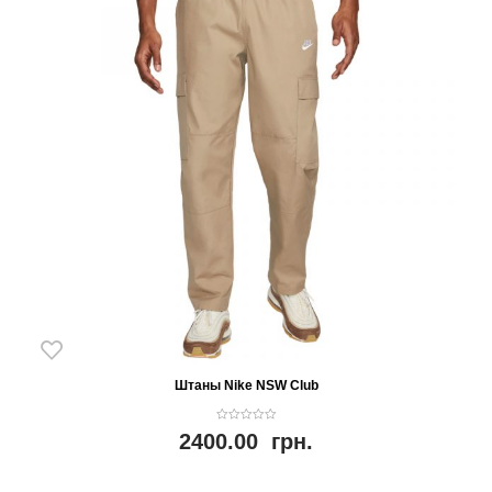
Штаны Nike NSW Club
0
2400.00
грн.
o
u
t
o
f