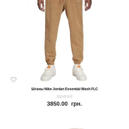
Штаны Nike Jordan Essential Wash FLC
0
3850.00
грн.
o
u
t
o
f
5