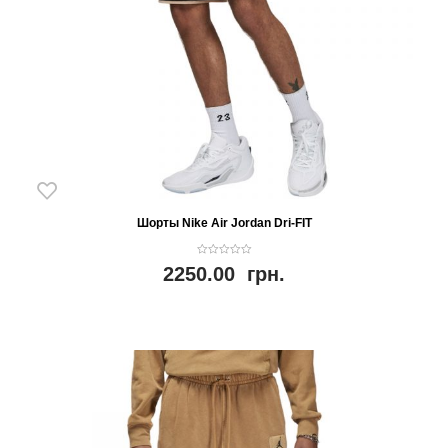
Шорты Nike Air Jordan Dri-FIT
0
2250.00
грн.
o
u
t
o
f
5