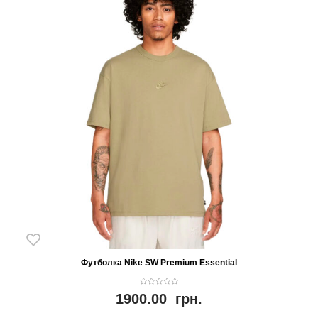
Футболка Nike SW Premium Essential
0
1900.00
грн.
o
u
t