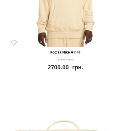
Кофта Nike Air FT
0
2700.00
грн.
o
u
t
o
f
5