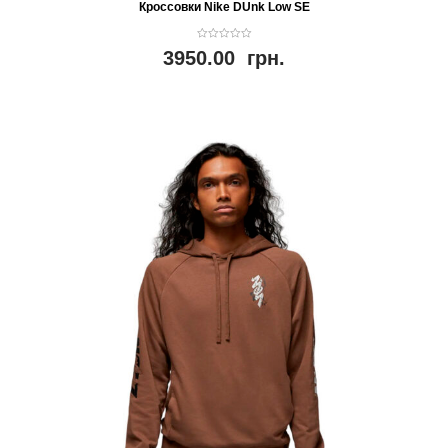
Кроссовки Nike DUnk Low SE
0
3950.00
грн.
o
u
t
o
f
5