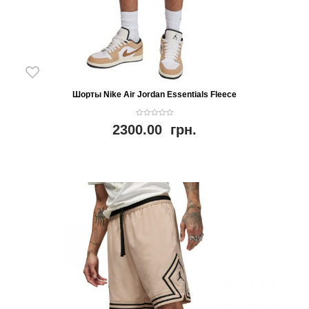
Шорты Nike Air Jordan Essentials Fleece
0
2300.00
грн.
o
u
t
o
f
5