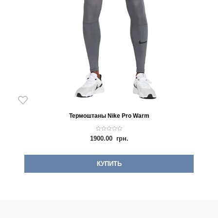
Термоштаны Nike Pro Warm
0
1900.00
грн.
o
u
t
o
f
КУПИТЬ
5