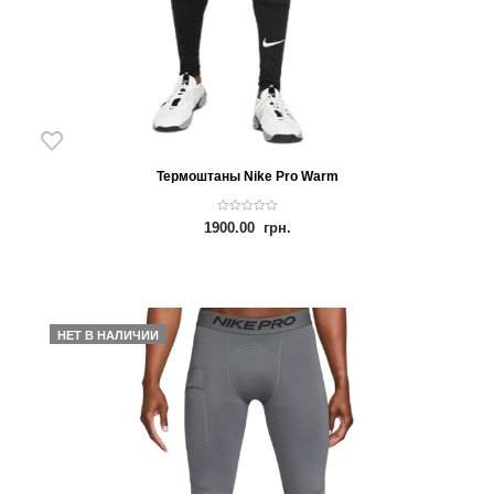
Термоштаны Nike Pro Warm
0
1900.00
грн.
o
u
t
o
f
5
НЕТ В НАЛИЧИИ