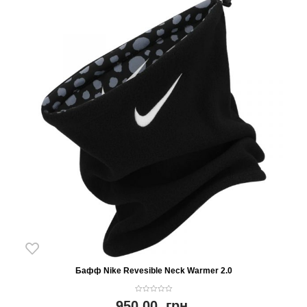
Бафф Nike Revesible Neck Warmer 2.0
0
950.00
грн.
o