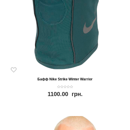
Бафф Nike Strike Winter Warrior
0
1100.00
грн.
o
u
t
o
f
5