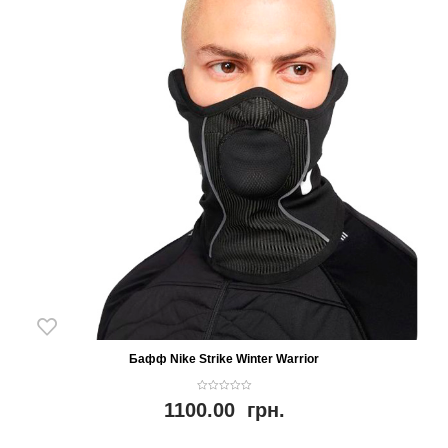
Бафф Nike Strike Winter Warrior
0
1100.00
грн.
o
u
t
o