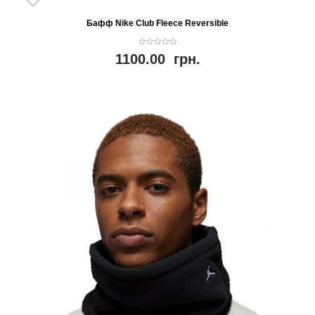
Бафф Nike Club Fleece Reversible
0
1100.00
грн.
o
u
t
o
f
5