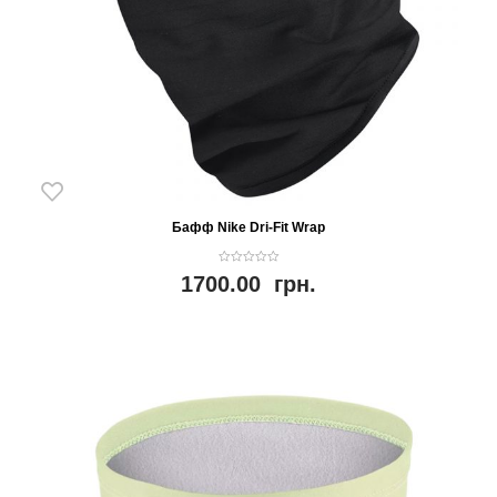
Бафф Nike Dri-Fit Wrap
0
1700.00
грн.
o
u
t
o
f
5