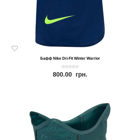
Бафф Nike Dri-Fit Winter Warrior
0
800.00
грн.
o
u
t
o
f
5