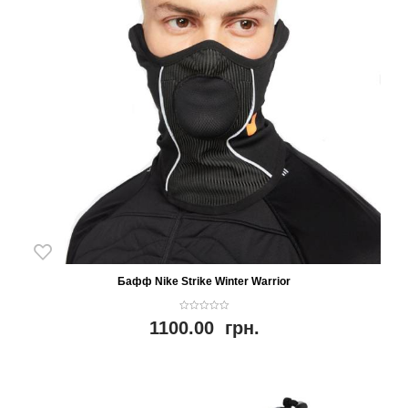
Бафф Nike Strike Winter Warrior
0
1100.00
грн.
o
u
t
o
f
5