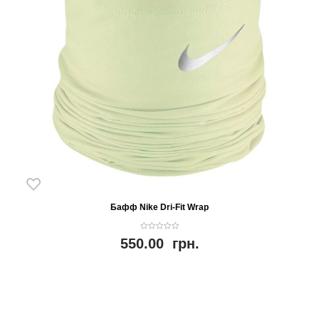
Бафф Nike Dri-Fit Wrap
0
550.00
грн.
o
u
t
o
f
5