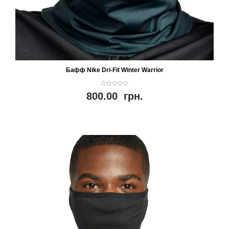
Бафф Nike Dri-Fit Winter Warrior
0
800.00
грн.
o
u
t
o
f
5