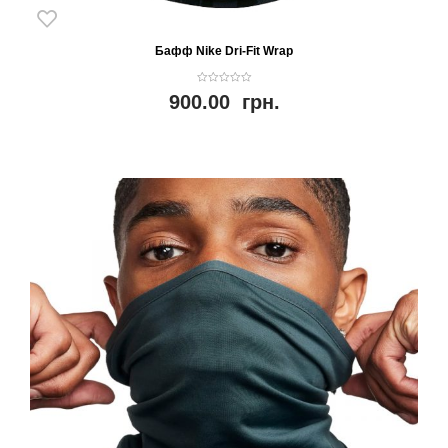
Бафф Nike Dri-Fit Wrap
0
900.00
грн.
o
u
t
o
f
5