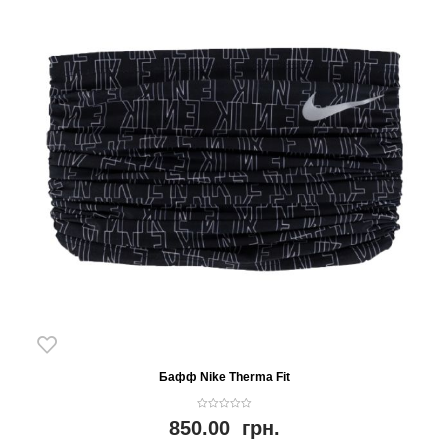
Бафф Nike Therma Fit
0
850.00
грн.
o
u