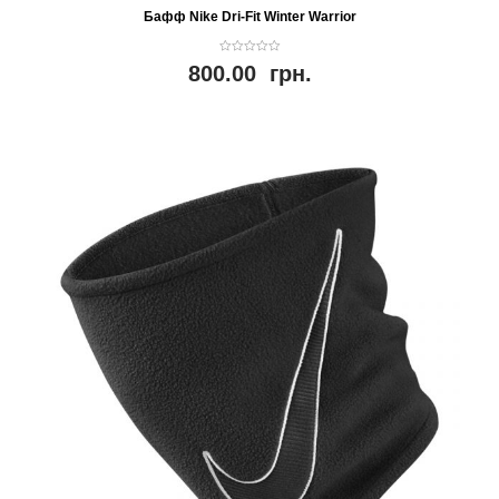
Бафф Nike Dri-Fit Winter Warrior
0
800.00
грн.
o
u
t
o
f
5