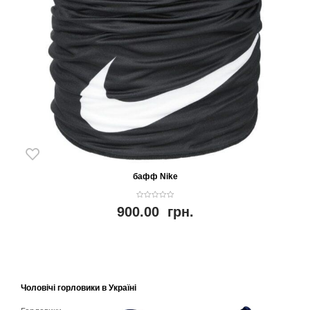
бафф Nike
0
900.00
грн.
o
u
t
o
f
5
Чоловічі горловики в Україні