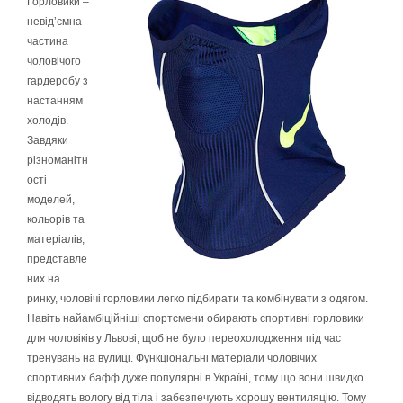
Горловики –
невід’ємна
частина
чоловічого
гардеробу з
настанням
холодів.
Завдяки
різноманітн
ості
моделей,
кольорів та
матеріалів,
представле
них на
ринку, чоловічі горловики легко підбирати та комбінувати з одягом.
Навіть найамбіційніші спортсмени обирають спортивні горловики
для чоловіків у Львові, щоб не було переохолодження під час
тренувань на вулиці. Функціональні матеріали чоловічих
спортивних бафф дуже популярні в Україні, тому що вони швидко
відводять вологу від тіла і забезпечують хорошу вентиляцію. Тому