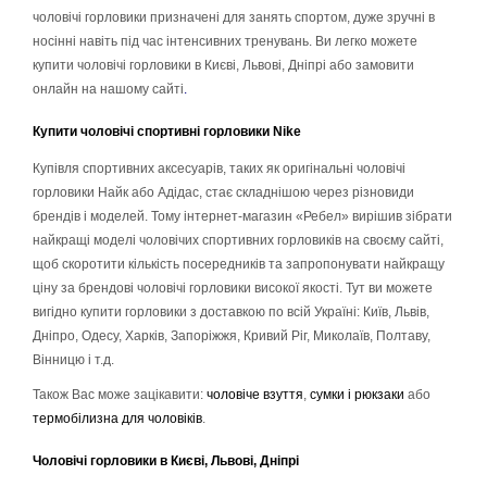
чоловічі горловики призначені для занять спортом, дуже зручні в
носінні навіть під час інтенсивних тренувань. Ви легко можете
купити чоловічі горловики в Києві, Львові, Дніпрі або замовити
онлайн на нашому сайті
.
Купити чоловічі спортивні горловики Nike
Купівля спортивних аксесуарів, таких як оригінальні чоловічі
горловики Найк або Адідас, стає складнішою через різновиди
брендів і моделей. Тому інтернет-магазин «Ребел» вирішив зібрати
найкращі моделі чоловічих спортивних горловиків на своєму сайті,
щоб скоротити кількість посередників та запропонувати найкращу
ціну за брендові чоловічі горловики високої якості. Тут ви можете
вигідно купити горловики з доставкою по всій Україні: Київ, Львів,
Дніпро, Одесу, Харків, Запоріжжя, Кривий Ріг, Миколаїв, Полтаву,
Вінницю і т.д.
Також Вас може зацікавити:
чоловіче взуття
,
сумки і рюкзаки
або
термобілизна для чоловіків
.
Чоловічі горловики в Києві, Львові, Дніпрі