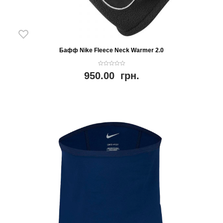
Бафф Nike Fleece Neck Warmer 2.0
0
950.00
грн.
o
u
t
o
f
5