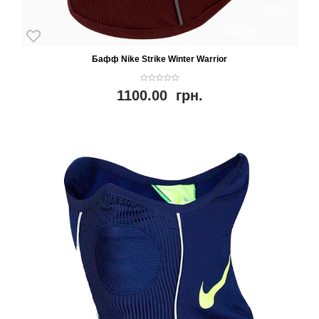
Бафф Nike Strike Winter Warrior
0
1100.00
грн.
o
u
t
o
f
5