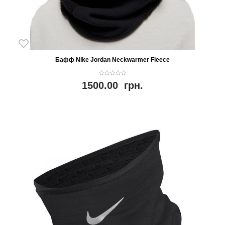
Бафф Nike Jordan Neckwarmer Fleece
0
1500.00
грн.
o
u
t
o
f
5