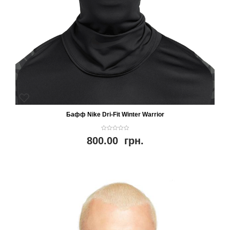
Бафф Nike Dri-Fit Winter Warrior
0
800.00
грн.
o
u
t
o
f
5