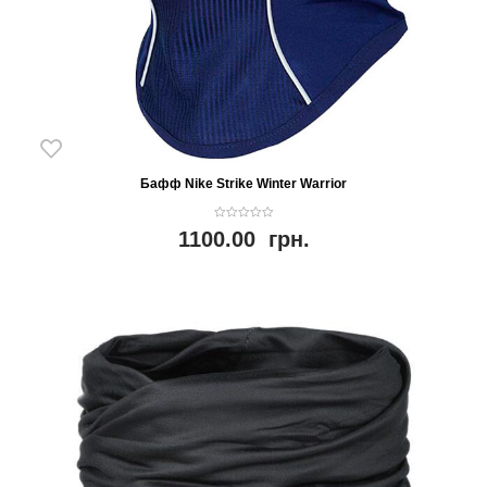
Бафф Nike Strike Winter Warrior
0
1100.00
грн.
o
u
t
o
f
5