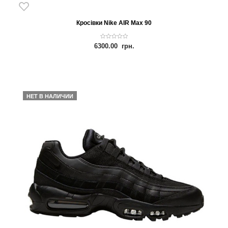
Кросівки Nike AIR Max 90
0
6300.00
грн.
o
u
t
o
f
5
НЕТ В НАЛИЧИИ