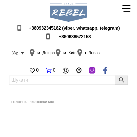
+380932345182 (viber, whatsapp, telegram)
+380638572153
м. Дніпро
м. Київ
г. Львов
Укр
0
0
ГОЛОВНА
/
КРОСІВКИ NIKE