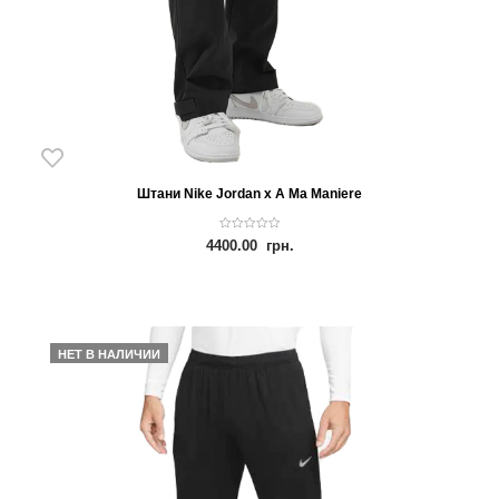
Штани Nike Jordan x A Ma Maniere
0
4400.00
грн.
o
u
t
o
f
5
НЕТ В НАЛИЧИИ