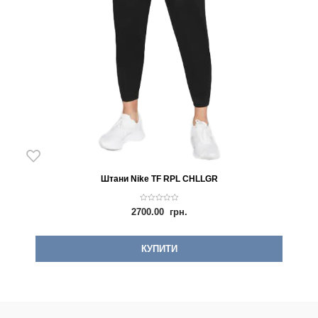
Штани Nike TF RPL CHLLGR
0
2700.00
грн.
o
u
t
o
f
КУПИТИ
5